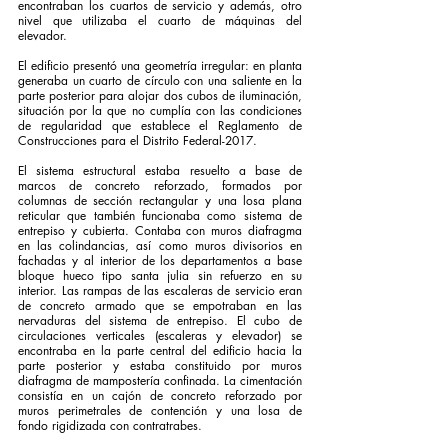
encontraban los cuartos de servicio y además, otro 
nivel que utilizaba el cuarto de máquinas del 
elevador. 
El edificio presentó una geometría irregular: en planta 
generaba un cuarto de círculo con una saliente en la 
parte posterior para alojar dos cubos de iluminación, 
situación por la que no cumplía con las condiciones 
de regularidad que establece el Reglamento de 
Construcciones para el Distrito Federal-2017. 
El sistema estructural estaba resuelto a base de 
marcos de concreto reforzado, formados por 
columnas de sección rectangular y una losa plana 
reticular que también funcionaba como sistema de 
entrepiso y cubierta. Contaba con muros diafragma 
en las colindancias, así como muros divisorios en 
fachadas y al interior de los departamentos a base 
bloque hueco tipo santa julia sin refuerzo en su 
interior. Las rampas de las escaleras de servicio eran 
de concreto armado que se empotraban en las 
nervaduras del sistema de entrepiso. El cubo de 
circulaciones verticales (escaleras y elevador) se 
encontraba en la parte central del edificio hacia la 
parte posterior y estaba constituido por muros 
diafragma de mampostería confinada. La cimentación 
consistía en un cajón de concreto reforzado por 
muros perimetrales de contención y una losa de 
fondo rigidizada con contratrabes. 