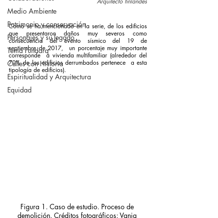
Arquitecto finlandés
Medio Ambiente
Patrimonio y conservación
Como se ha mencionado en la serie, de los edificios 
que presentaron daños muy severos como 
Personajes y su legado
consecuencia del evento sísmico del 19 de 
septiembre de 2017,  un porcentaje muy importante 
Tema Fundarq
corresponde  a vivienda multifamiliar (alrededor del 
70% de los edificios derrumbados pertenece  a esta 
Calles con Historia
tipología de edificios). 
Espiritualidad y Arquitectura
Equidad
Figura 1. Caso de estudio. Proceso de 
demolición. Créditos fotográficos: Vania 