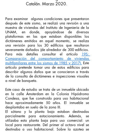
Catalán. Marzo 2020. 
Para examinar  algunas condiciones que presentaron 
después de este sismo, se realizó una revisión a una 
muestra de viviendas del Instituto de Ingeniería de la 
UNAM, en donde, apoyándose de diversas 
plataformas en las que estaban disponibles los 
dictámenes emitidos en aquel momento, se realiza 
una revisión para los 30 edificios que resultaron 
severamente dañados (de alrededor de 300 edificios. 
Para más detalles consultar el artículo 
19S: 
Comparación del comportamiento de viviendas 
multifamiliares entre los sismos de 1985 y 2017).
 Este 
artículo pretende tomar uno de estos edificios para 
describir algunos daños que se conocieron a través 
de la consulta de dictámenes e inspecciones visuales 
a nivel de banqueta. 	
Este caso de estudio se trata de un inmueble ubicado 
en la calle Ámsterdam en la Colonia Hipódromo 
Condesa, que fue construido para uso habitacional 
hace aproximadamente 50 años. El inmueble se 
desplantaba en suelo de la zona III.
El sótano y la planta baja estaban destinadas 
parcialmente para estacionamiento. Además, se 
utilizaba esta planta baja para uso comercial: un 
local para restaurante. Del primer al octavo nivel se 
destinaba a uso habitacional. Sobre la azotea se 