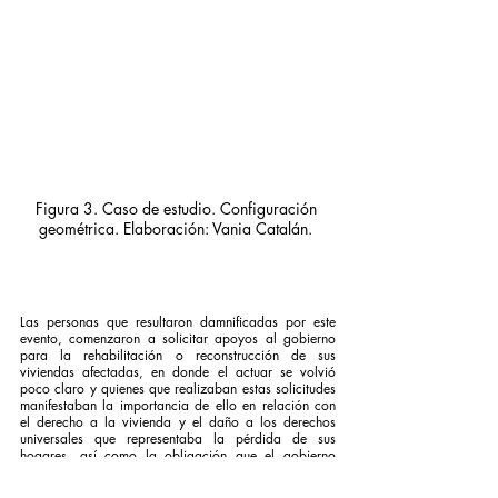
Figura 3. Caso de estudio. Configuración 
geométrica. Elaboración: Vania Catalán. 
Las personas que resultaron damnificadas por este 
evento, comenzaron a solicitar apoyos al gobierno 
para la rehabilitación o reconstrucción de sus 
viviendas afectadas, en donde el actuar se volvió 
poco claro y quienes que realizaban estas solicitudes 
manifestaban la importancia de ello en relación con 
el derecho a la vivienda y el daño a los derechos 
universales que representaba la pérdida de sus 
hogares, así como la obligación que el gobierno 
tenía que contraer frente a la ocurrencia de este 
fenómeno natural (consultar 
Daños a la vivienda 