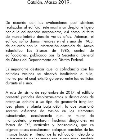
Catalán. Marzo 2019. 
De acuerdo con las evaluaciones post sísmicas 
realizadas al edificio, éste mostró un desplome ligero 
hacia la colindancia norponiente, así como la falta 
de mantenimiento durante varios años. Además, el 
edificio sufrió daños menores en el sismo de 1985, 
de acuerdo con la información obtenida del Anexo 
Estadístico Los Sismos de 1985, control de 
edificaciones, publicado por la Secretaría General 
de Obras del Departamento del Distrito Federal. 
Es importante destacar que la colindancia con los 
edificios vecinos se observó insuficiente o nula, 
motivo por el cual existió golpeteo entre los edificios 
durante el sismo. 
A raíz del sismo de septiembre de 2017, el edificio 
presentó grandes desplazamientos y distorsiones de 
entrepiso debido a su tipo de geometría irregular, 
losa plana y planta baja débil, lo que ocasionó 
severos esfuerzos de torsión en los elementos 
estructurales, ocasionando que los muros de 
mampostería presentaran fracturas diagonales en 
forma de “X”, verticales y horizontales, que en 
algunos casos ocasionaron colapsos parciales de los 
mismos hacia el interior de la edificación, debido a 
la interacción de los muros con la estructura, también 