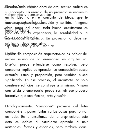
Medio Ambiente
El valor de cualquier obra de arquitectura radica en 
su concepto. La esencia de un proyecto se encuentra 
Patrimonio y conservación
en la idea, o en el conjunto de ideas, que le 
Personajes y su legado
confieren coherencia, emoción y sentido. Ninguna 
obra surge del azar; toda buena arquitectura es 
Tema Fundarq
producto de la experiencia, la sensibilidad y la 
Calles con Historia
intención del arquitecto. Un proyecto no debe ser 
arbitrario: debe tener alma.
Espiritualidad y Arquitectura
Equidad
Hablar de composición arquitectónica es hablar del 
núcleo mismo de la enseñanza en arquitectura. 
Diseñar puede entenderse como resolver, pero 
componer implica comprender. La composición busca 
armonía, ritmo y proporción, pero también busca 
significado. En ese proceso, el arquitecto no solo 
construye edificios: se construye a sí mismo. Ningún 
contratista o empresario puede sustituir ese proceso 
formativo que une técnica, arte y espíritu.
Etimológicamente, “componer” proviene del latín 
componĕre… poner juntas varias cosas para formar 
un todo. En la enseñanza de la arquitectura, este 
acto es doble: el estudiante aprende a unir 
materiales, formas y espacios, pero también ideas, 