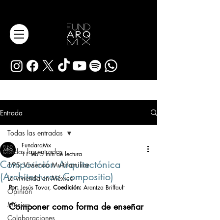
Entrada
Todas las entradas
FundarqMx
Todas las entradas
11 feb
5 min de lectura
Composición Arquitectónica
19S: Vivienda Multifamiliar
(Architecturae Compositio)
La vivienda en México
Por:
 Jesús Tovar, 
Coedición: 
Arantza Briffault
Opinión
México
Componer como forma de enseñar
Colaboraciones