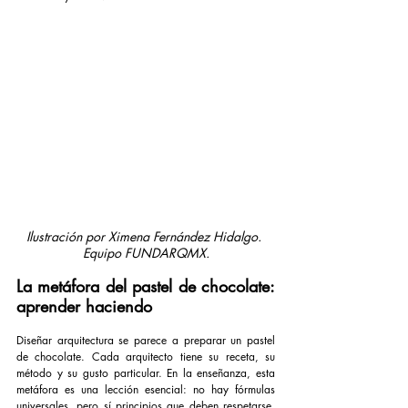
Ilustración por Ximena Fernández Hidalgo. 
Equipo FUNDARQMX.
La metáfora del pastel de chocolate: 
aprender haciendo
Diseñar arquitectura se parece a preparar un pastel 
de chocolate. Cada arquitecto tiene su receta, su 
método y su gusto particular. En la enseñanza, esta 
metáfora es una lección esencial: no hay fórmulas 
universales, pero sí principios que deben respetarse. 