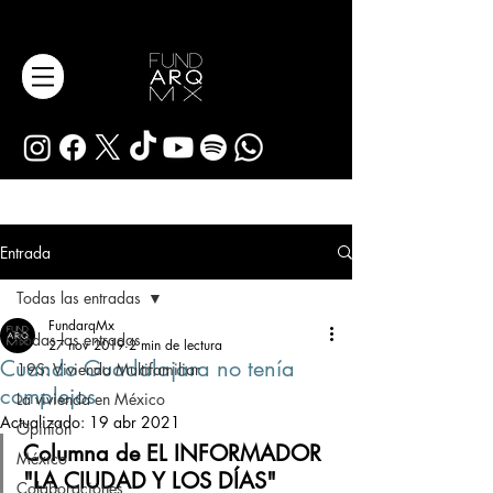
Entrada
Todas las entradas
FundarqMx
Todas las entradas
27 nov 2019
2 min de lectura
Cuando Guadalajara no tenía
19S: Vivienda Multifamiliar
complejos
La vivienda en México
Actualizado:
19 abr 2021
Opinión
Columna de EL INFORMADOR 
México
"LA CIUDAD Y LOS DÍAS"
Colaboraciones