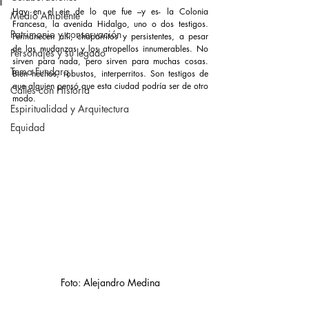
Hay en el eje de lo que fue –y es- la Colonia 
Medio Ambiente
Francesa, la avenida Hidalgo, uno o dos testigos. 
Patrimonio y conservación
Permanecen allí, chaparritos y persistentes, a pesar 
de las mudanzas y los atropellos innumerables. No 
Personajes y su legado
sirven para nada, pero sirven para muchas cosas. 
Tema Fundarq
Bien hechos, robustos, interperritos. Son testigos de 
que alguien pensó que esta ciudad podría ser de otro 
Calles con Historia
modo.
Espiritualidad y Arquitectura
Equidad
Foto: Alejandro Medina