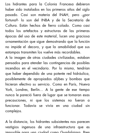
Los hidrantes para la Colonia Francesa debieron 
haber sido instalados en los primeros años del siglo 
pasado. Casi son materia del INAH, pero -¿por 
fortuna?- lo son del INBA y de la Secretaría de 
Cultura. Están hechos de fierro colado. Como casi 
todos los artefactos y estructuras de las primeras 
épocas del uso de este material, lucen una graciosa 
ornamentación que sigue demostrando que la función 
no impide el decoro, y que la amabilidad que sus 
estampas transmiten los vuelve más recordables.
A la imagen de otras ciudades civilizadas, estaban 
pensados para atender las contingencias de posibles 
incendios en el vecindario. Por lo mismo, tendrían 
que haber dependido de una potente red hidráulica, 
posiblemente de apropiados aljibes y bombas que 
hicieran efectivo su servicio. Como en París, Nueva 
York, Londres, Berlín… A la gente de ese tiempo 
nunca le pareció fuera de lugar que se tomaran esas 
precauciones, ni que los sistemas no fueran a 
funcionar. Todavía se vivía en una ciudad sin 
complejos.
A la distancia, los hidrantes subsistentes nos parecen 
vestigios ingenuos de una infraestructura que es 
imposible para una ciudad como Guadalajara. Bien 