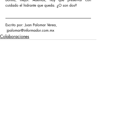
cuidado el hidrante que queda. ¿O son dos?
Escrito por: Juan Palomar Verea, 
 jpalomar@informador.com.mx
Colaboraciones
Entradas recientes
Ver todo