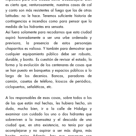
es cierto que, venturosamente, nuestras casas de cal 
y canto son más resistentes al fuego que las de otras 
latitudes: no le hace. Tenemos suficiente historia de 
contingencias e incendios como para pensar que la 
medida de los hidrantes era sensata.
Así fuera solamente para recodarnos que esta ciudad 
aspiró honradamente a ser una urbe ordenada y 
previsora, la presencia de estos personajes 
chaparritos es valiosa. Y también para demostrar que 
cualquier equipamiento público debe ser robusto, 
durable, y bonito. Es cuestión de revisar el estado, la 
forma y la evolución de los centenares de cosas que 
se han puesto en banquetas y espacios públicos a lo 
largo de los decenios. Bancas, paradores de 
camión, casetas de teléfono, kioscos de periódico, 
ciclopuertos, señaléticas, etc.
A los responsables de esas cosas, sobre todos a los 
de las que están mal hechas, les hubiera hecho, sin 
duda, mucho bien, ir a la calle de Hidalgo y 
examinar con cuidado los uno o dos hidrantes que 
sobreviven a la insensatez y el descuido de una 
ciudad que, en otra existencia, no tenía por qué 
acomplejarse y no aspirar a ser más digna, más 
bonita, mejor. Además, hay que preservar con 