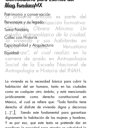
Blog FundarqMX
Medio Ambiente
Patrimonio y conservación
El presente artículo es parte del 
proyecto de investigación formativa:
Personajes y su legado
“Vivienda Obrera Mínima. Un 
Tema Fundarq
estudio antropológico de la ciudad, 
Calles con Historia
la vivienda y sus habitantes en 
Espiritualidad y Arquitectura
Aarón Saenz, Venustiano 
Carranza”, el cual realizo
 en la 
Equidad
carrera de grado en Antropología 
Social de la Escuela Nacional de 
Antropología e Historia del INAH.
La vivienda es la necesidad básica para cubrir la 
habitación del ser humano, tanto en las ciudades 
como en cualquier otro ámbito, y está mencionado 
jurídicamente: como derecho constitucional en 
México, el cual se refiere que: “Toda familia tiene 
derecho al disfrute de vivienda digna y decorosa 
1
[...]”.
 Siendo este fundamental para garantizar 
dignamente la habitación de las mujeres y hombres; 
Y es por eso, que este texto se pretende dar en 
manifiesto la prioridad para atender en cabalidad la 