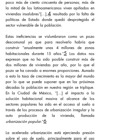
poco más de ciento cincuenta de personas; más de 
la mitad de los latinoamericanos viven apiñados en 
4
viviendas insalubres”[…],
 resultado por la falta de 
políticas de Estado donde quedó desprotegido el 
sector vulnerable de la población.
Estas ineficiencias se vislumbraron como un pozo 
descomunal ya que para resolverlo habría que 
construir “anualmente unas 4 millones de zonas 
5
habitacionales durante 15 años.”
 Los datos nos 
expresan que no ha sido posible construir más de 
dos millones de viviendas por año, por lo que el 
pozo se ha cavado a enormes proporciones. Aunado 
a esto la tasa de crecimiento es la mayor del mundo 
por lo que se puede suponer que en las próximas 
décadas la población en nuestra región se triplique. 
En la Ciudad de México, “[...] el impacto a la 
solución habitacional masiva al alcance de los 
sectores populares ha sido en el acceso al suelo a 
través de los procesos de urbanización irregular y la 
auto producción de la vivienda, llamada 
6
urbanización popular
.”
La acelerada urbanización está ejerciendo presión 
sobre el uso de suelo, principalmente para el uso 