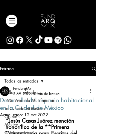
Entrada
Todas las entradas
FundarqMx
Todas las entradas
3 oct 2022
10 min de lectura
Desarrollo del espacio habitacional
19S: Vivienda Multifamiliar
en la Ciudad de México
La vivienda en México
Actualizado:
12 oct 2022
Opinión
*Jesús Casas Juárez mención 
México
honorífica de la **Primera 
Convocatoria para Escritos del 
Colaboraciones