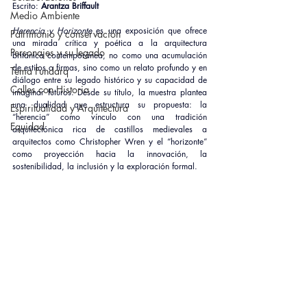
Escrito:
Arantza Briffault
Medio Ambiente
Herencia y Horizonte
 es una exposición que ofrece 
Patrimonio y conservación
una mirada crítica y poética a la arquitectura 
Personajes y su legado
británica contemporánea, no como una acumulación 
de estilos o firmas, sino como un relato profundo y en 
Tema Fundarq
diálogo entre su legado histórico y su capacidad de 
Calles con Historia
imaginar futuros. Desde su título, la muestra plantea 
una dualidad que estructura su propuesta: la 
Espiritualidad y Arquitectura
“herencia” como vínculo con una tradición 
Equidad
arquitectónica rica de castillos medievales a 
arquitectos como Christopher Wren y el “horizonte” 
como proyección hacia la innovación, la 
sostenibilidad, la inclusión y la exploración formal.