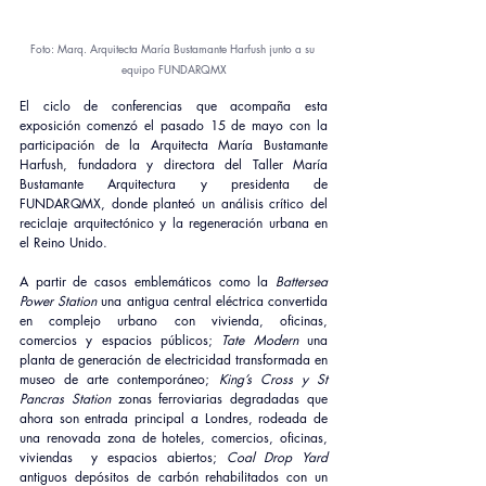
Foto: Marq. Arquitecta María Bustamante Harfush junto a su 
equipo FUNDARQMX
El ciclo de conferencias que acompaña esta 
exposición comenzó el pasado 15 de mayo con la 
participación de la Arquitecta María Bustamante 
Harfush, fundadora y directora del Taller María 
Bustamante Arquitectura y presidenta de 
FUNDARQMX, donde planteó un análisis crítico del 
reciclaje arquitectónico y la regeneración urbana en 
el Reino Unido. 
A partir de casos emblemáticos como la 
Battersea 
Power Station 
una antigua central eléctrica convertida 
en complejo urbano con vivienda, oficinas, 
comercios y espacios públicos; 
Tate Modern 
una 
planta de generación de electricidad transformada en 
museo de arte contemporáneo; 
King’s Cross y St 
Pancras Station 
zonas ferroviarias degradadas que 
ahora son entrada principal a Londres, rodeada de 
una renovada zona de hoteles, comercios, oficinas, 
viviendas  y espacios abiertos; 
Coal Drop Yard 
antiguos depósitos de carbón rehabilitados con un 