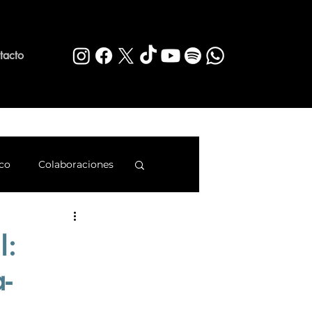
tacto
co
Colaboraciones
rq
I:
-