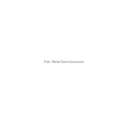
Foto: Maite García-Lascurain