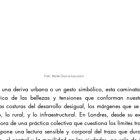
Foto: Maite García-Lascurain
una deriva urbana o un gesto simbólico, esta caminata 
ica de las bellezas y tensiones que conforman nuestro 
 las costuras del desarrollo desigual, los márgenes que se 
, lo rural, y lo infraestructural. En Londres, desde su e
ra de una práctica colectiva que cuestiona los límites tra
opone una lectura sensible y corporal del trazo que dur
n, el control y la movilidad en las ciudades, no solo de 