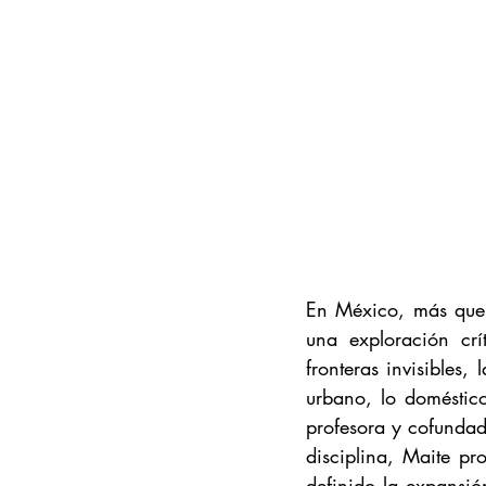
En México, más que 
una exploración crít
fronteras invisibles,
urbano, lo doméstico
profesora y cofundado
disciplina, Maite pr
definido la expansió