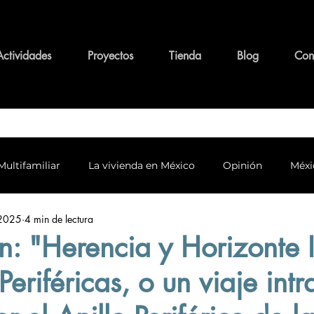
Actividades
Proyectos
Tienda
Blog
Con
Multifamiliar
La vivienda en México
Opinión
Méxi
 2025
4 min de lectura
o y conservación
Personajes y su legado
Tema Funda
n: "Herencia y Horizonte I
eriféricas, o un viaje intra
alidad y Arquitectura
Equidad