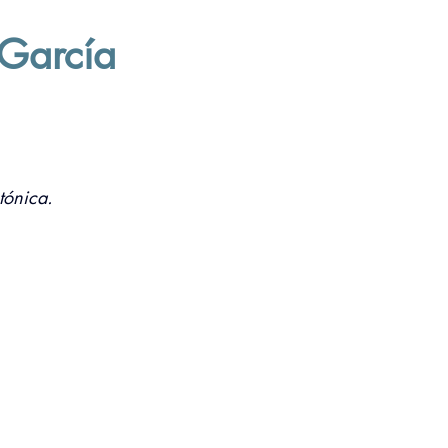
a
 García
tónica.