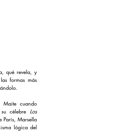
, qué revela, y 
las formas más 
tándolo.
 Maite cuando 
 su célebre 
Los 
 París, Marsella 
misma lógica del 