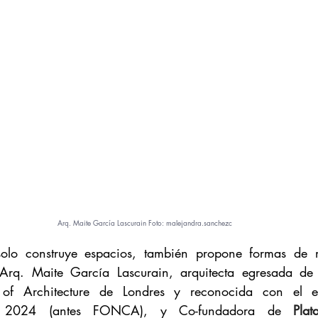
Arq. 
Maite García Lascurain Foto: 
malejandra.sa
nchezc
solo construye espacios, también propone formas de mi
 Arq. Maite García Lascurain, arquitecta egresada de l
 of Architecture de Londres y reconocida con el es
 2024 (antes FONCA), y Co-fundadora de 