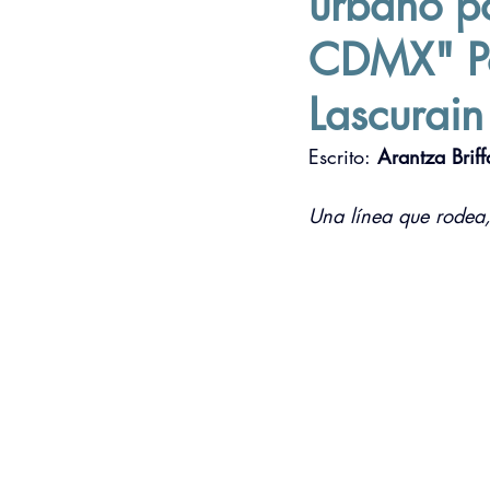
urbano po
CDMX" Po
Lascurain
Escrito:
 Arantza Briff
Una línea que rodea,