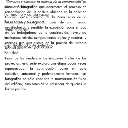
“Sombras y siluetas: la esencia de la construcción”
 es 
Medio Ambiente
una serie fotográfica que documenta el proceso de 
remodelación de un edificio ubicado en la calle de 
Patrimonio y conservación
Londres, en el corazón de la Zona Rosa de la 
Personajes y su legado
Ciudad de México. A través de una mirada 
arquitectónica y sensible, la exposición pone el foco 
Tema Fundarq
en los trabajadores de la construcción, revelando 
Calles con Historia
momentos íntimos, composiciones de luz y sombra, y 
escenas que dan cuenta de la poética del trabajo 
Espiritualidad y Arquitectura
manual dentro del sitio de obra.
Equidad
Lejos de los renders y las imágenes finales de los 
proyectos, esta serie explora una etapa pocas veces 
representada: la construcción como un acto 
colectivo, artesanal y profundamente humano. Las 
fotografías no sólo capturan la transformación física 
del edificio, sino también la presencia de quienes lo 
hacen posible.