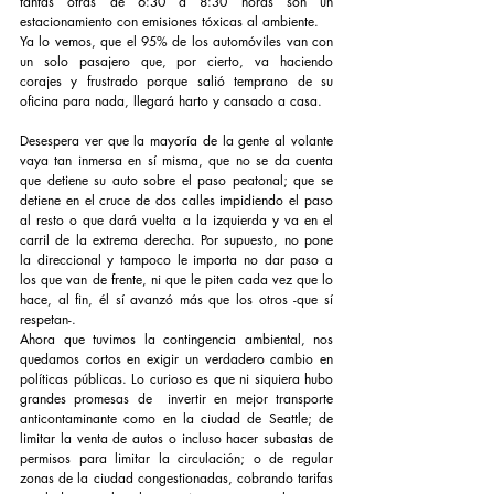
tantas otras de 6:30 a 8:30 horas son un 
estacionamiento con emisiones tóxicas al ambiente.
Ya lo vemos, que el 95% de los automóviles van con 
un solo pasajero que, por cierto, va haciendo 
corajes y frustrado porque salió temprano de su 
oficina para nada, llegará harto y cansado a casa. 
Desespera ver que la mayoría de la gente al volante 
vaya tan inmersa en sí misma, que no se da cuenta 
que detiene su auto sobre el paso peatonal; que se 
detiene en el cruce de dos calles impidiendo el paso 
al resto o que dará vuelta a la izquierda y va en el 
carril de la extrema derecha. Por supuesto, no pone 
la direccional y tampoco le importa no dar paso a 
los que van de frente, ni que le piten cada vez que lo 
hace, al fin, él sí avanzó más que los otros -que sí 
respetan-. 
Ahora que tuvimos la contingencia ambiental, nos 
quedamos cortos en exigir un verdadero cambio en 
políticas públicas. Lo curioso es que ni siquiera hubo 
grandes promesas de  invertir en mejor transporte 
anticontaminante como en la ciudad de Seattle; de 
limitar la venta de autos o incluso hacer subastas de 
permisos para limitar la circulación; o de regular 
zonas de la ciudad congestionadas, cobrando tarifas 