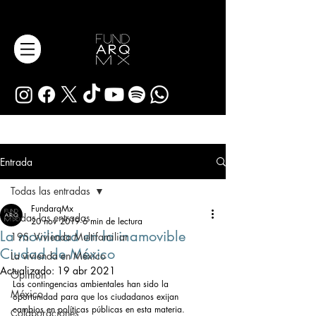
Entrada
Todas las entradas
FundarqMx
Todas las entradas
20 nov 2019
6 min de lectura
La movilidad en la inamovible
19S: Vivienda Multifamiliar
Ciudad de México
La vivienda en México
Actualizado:
19 abr 2021
Opinión
Las contingencias ambientales han sido la 
México
oportunidad para que los ciudadanos exijan 
cambios en políticas públicas en esta materia. 
Colaboraciones