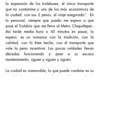
la expansión de los trolebuses, el único transporte 
que no contamina y uno de los más económicos de 
la ciudad: con sus 2 pesos, el viaje asegurado”.  En 
lo personal, siempre que puedo me espero a que 
pase el Trolebús que me lleva al Metro Chapultepec. 
Así tarde media hora o 45 minutos en pasar, lo 
espero; es un romance con la tradición, con la 
calidad, con lo bien hecho, con el transporte que 
vale la pena incentivar. Las pocas unidades llevan 
décadas funcionando y pese a su escaso 
mantenimiento, siguen y siguen y siguen.
La ciudad es inamovible, lo que puede cambiar es su 
movilidad y es urgente atender la problemática desde 
varios ángulos. Pensar e implementar soluciones pero 
que sean analizadas de manera integral. No más 
proyectos parciales, elitistas, populistas. Proyectos 
integrales que nos benefician a todos por cordura y 
sentido común.
¿Se acuerdan del segundo piso que se construyó a 
principios del siglo XXI? ¿Se acuerdan de cuántos 
monumentos cercenó visualmente? ¿Cómo quedó el 
subperiférico lleno de hoyos y salidas estrechas de 
reto mayor? ¿O las miles de edificaciones que ahora 
tienen unas 'ballenas' de concreto frente a su 