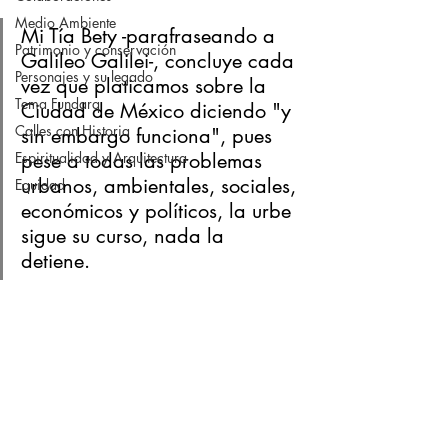
Medio Ambiente
Mi Tía Bety -parafraseando a 
Patrimonio y conservación
Galileo Galilei-, concluye cada 
Personajes y su legado
vez que platicamos sobre la 
Tema Fundarq
Ciudad de México diciendo "y 
Calles con Historia
sin embargo funciona", pues 
Espiritualidad y Arquitectura
pese a todas las problemas 
urbanos, ambientales, sociales, 
Equidad
económicos y políticos, la urbe 
sigue su curso, nada la 
detiene. 