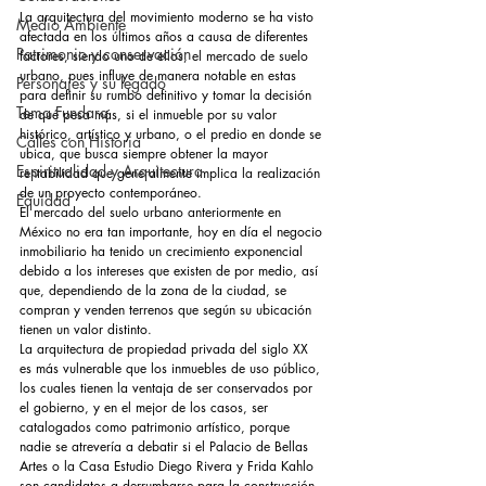
La arquitectura del movimiento moderno se ha visto 
Medio Ambiente
afectada en los últimos años a causa de diferentes 
Patrimonio y conservación
factores, siendo uno de ellos, el mercado de suelo 
urbano, pues influye de manera notable en estas 
Personajes y su legado
para definir su rumbo definitivo y tomar la decisión 
Tema Fundarq
de qué pesa más, si el inmueble por su valor 
histórico, artístico y urbano, o el predio en donde se 
Calles con Historia
ubica, que busca siempre obtener la mayor 
Espiritualidad y Arquitectura
rentabilidad que generalmente implica la realización 
de un proyecto contemporáneo.
Equidad
El mercado del suelo urbano anteriormente en 
México no era tan importante, hoy en día el negocio 
inmobiliario ha tenido un crecimiento exponencial 
debido a los intereses que existen de por medio, así 
que, dependiendo de la zona de la ciudad, se 
compran y venden terrenos que según su ubicación 
tienen un valor distinto.
La arquitectura de propiedad privada del siglo XX 
es más vulnerable que los inmuebles de uso público, 
los cuales tienen la ventaja de ser conservados por 
el gobierno, y en el mejor de los casos, ser 
catalogados como patrimonio artístico, porque 
nadie se atrevería a debatir si el Palacio de Bellas 
Artes o la Casa Estudio Diego Rivera y Frida Kahlo 
son candidatos a derrumbarse para la construcción 