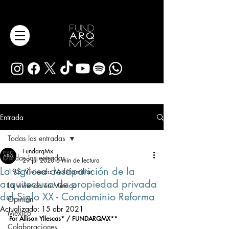
Entrada
Todas las entradas
FundarqMx
Todas las entradas
29 jul 2020
5 min de lectura
La sigilosa desaparición de la
19S: Vivienda Multifamiliar
arquitectura de propiedad privada
La vivienda en México
del Siglo XX - Condominio Reforma
Opinión
Actualizado:
15 abr 2021
México
Por Allison Yllescas* / FUNDARQMX**
Colaboraciones