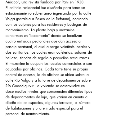
México”, una revista fundada por Pani en 1938. 
El edificio residencial fue diseñado para tener un 
estacionamiento subterráneo ingresando por la calle 
Volga (paralela a Paseo de la Reforma), contando 
con los cajones para los residentes y bodegas de 
mantenimiento. La planta baja y mezanine 
conforman un “basamento” donde se localizan 
cuatro entradas peatonales que dan acceso al 
pasaje peatonal, el cual alberga veintitrés locales y 
dos sanitarios, los cuales eran cafeterías, salones de 
belleza, tiendas de regalo o pequeños restaurantes. 
El mezanine lo ocupan los locales comerciales o son 
ocupadas por oficinas. Cada torre tiene su propio 
control de acceso, la de oficinas se ubica sobre la 
calle Río Volga y a la torre de departamentos sobre 
Río Guadalquivir. La vivienda se desenvuelve en 
doce medios niveles que comprenden diferentes tipos 
de departamentos de lujo, que varían en cuanto a 
diseño de los espacios, algunas terrazas, el número 
de habitaciones y una entrada especial para el 
personal de mantenimiento.