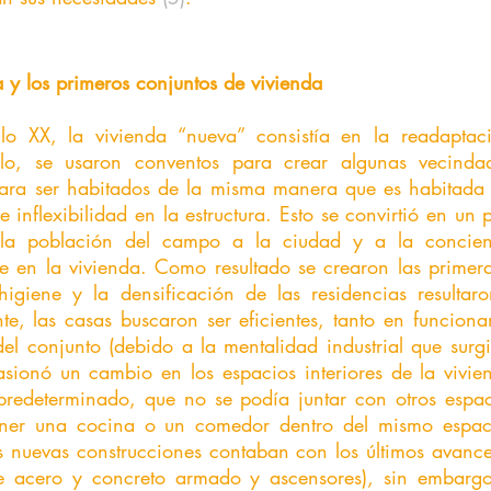
y los primeros conjuntos de vivienda
glo XX, la vivienda “nueva” consistía en la readaptaci
lo, se usaron conventos para crear algunas vecindad
ara ser habitados de la misma manera que es habitada 
e inflexibilidad en la estructura. Esto se convirtió en un
la población del campo a la ciudad y a la concient
e en la vivienda. Como resultado se crearon las primera
igiene y la densificación de las residencias resultaro
te, las casas buscaron ser eficientes, tanto en funcion
l conjunto (debido a la mentalidad industrial que surgi
asionó un cambio en los espacios interiores de la vivi
predeterminado, que no se podía juntar con otros espacio
ner una cocina o un comedor dentro del mismo espaci
as nuevas construcciones contaban con los últimos avances
de acero y concreto armado y ascensores), sin embargo,