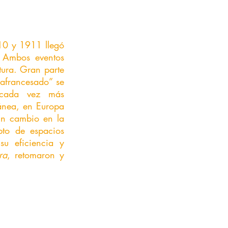
10 y 1911 llegó 
 Ambos eventos 
tura. Gran parte 
“afrancesado” se 
 cada vez más 
ánea, en Europa 
un cambio en la 
to de espacios 
u eficiencia y 
ra
, retomaron y 