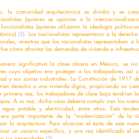
ionalistas (quienes se oponían a la internacionalizaci
 funcionalistas (quienes utilizaron la ideología político-s
tónico)
 (3)
. Los nacionalistas representaron a la derecha
ionales, mientras que los racionalistas representaban a l
ue cómo afrontar las demandas de vivienda e infraestruc
s cuyo objetivo era proteger a los trabajadores así co
dad y sus zonas industriales. La Constitución de 1917 de
drían derecho a una vivienda digna, propiciando un cam
 primera vez, los trabajadores de clase baja tendrían la
opia. A su vez, dicha casa debería cumplir con los nuevo
 agua potable y electricidad, entre otros. Esta tenden
 era parte importante de la “modernización” de la vi
izar la arquitectura. Para alcanzar el éxito de este nue
inar un usuario específico, y una vez identificado el us
an sus necesidades 
(5)
.   