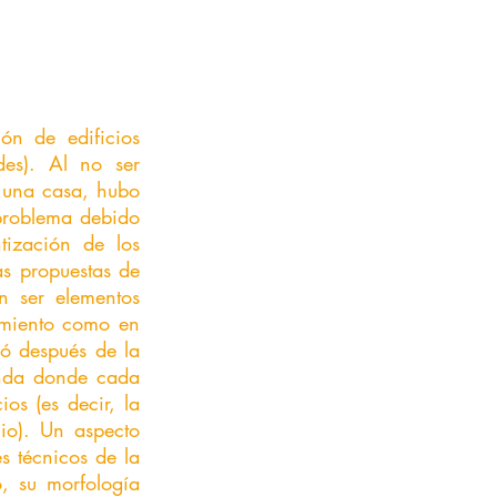
ón de edificios 
es). Al no ser 
una casa, hubo 
 problema debido 
ización de los 
s propuestas de 
n ser elementos 
amiento como en 
ó después de la 
enda donde cada 
s (es decir, la 
o). Un aspecto 
 técnicos de la 
 su morfología 