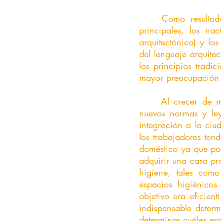
	Como resultado, la comunidad arquitectónica se dividió y se crearon dos grupos 
principales, los nac
arquitectónico) y los
del lenguaje arquitec
los principios tradic
mayor preocupación f
	Al crecer de manera significativa la clase obrera en México, se vio la creación de 
nuevas normas y leye
integración a la ciu
los trabajadores ten
doméstico ya que por
adquirir una casa pr
higiene, tales como
espacios higiénicos
objetivo era eficient
indispensable determ
determinar cuáles er