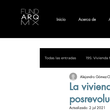
Inicio
Acerca de
Todas las entradas
19S: Vivienda 
Alejandro Gómez-O
Medio Ambiente
Patrimoni
La vivien
posrevolu
Calles con Historia
Espiritu
Actualizado:
2 jul 2021