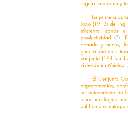
seguía siendo muy tr
	La primera obra que señaló esta transición de técnicas constructivas fue el conjunto Buen 
Tono (1913) del Ing.
eficiente, donde e
productividad
 (7)
. E
armado y acero, lo
generó distintas ti
conjunto (174 famili
vivienda en México 
	El Conjunto Condesa (1912-1922) de Thomas S. Gore, fue de los primeros edificios de 
departamentos, conf
un antecedente de l
tener una lógica más
del hombre metropoli