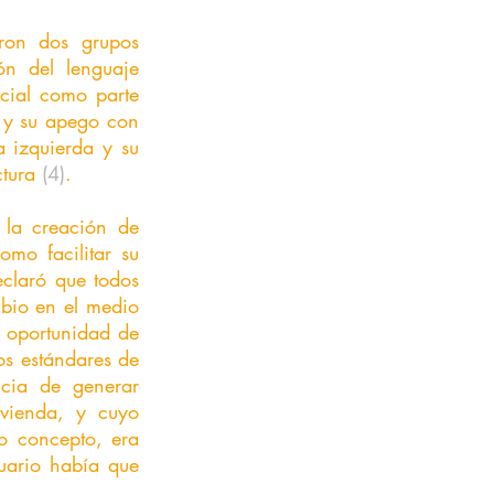
ón del lenguaje 
ocial como parte 
 y su apego con 
a izquierda y su 
tura 
(4)
. 
mo facilitar su 
claró que todos 
bio en el medio 
 oportunidad de 
s estándares de 
cia de generar 
vienda, y cuyo 
vo concepto, era 
uario había que 