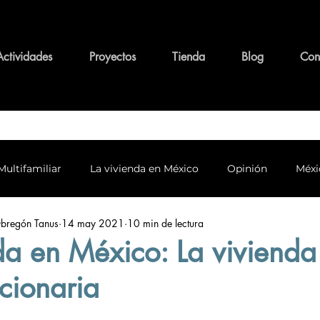
Actividades
Proyectos
Tienda
Blog
Con
Multifamiliar
La vivienda en México
Opinión
Méxi
bregón Tanus
14 may 2021
10 min de lectura
o y conservación
Personajes y su legado
Tema Funda
da en México: La vivienda
cionaria
alidad y Arquitectura
Equidad