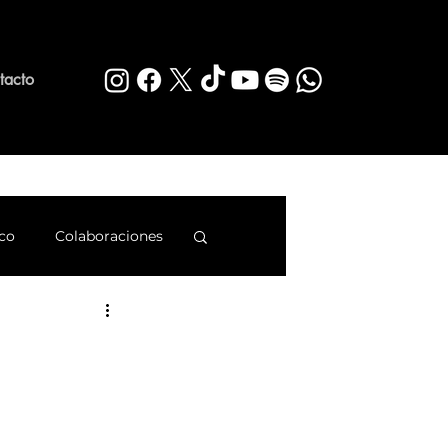
tacto
co
Colaboraciones
rq