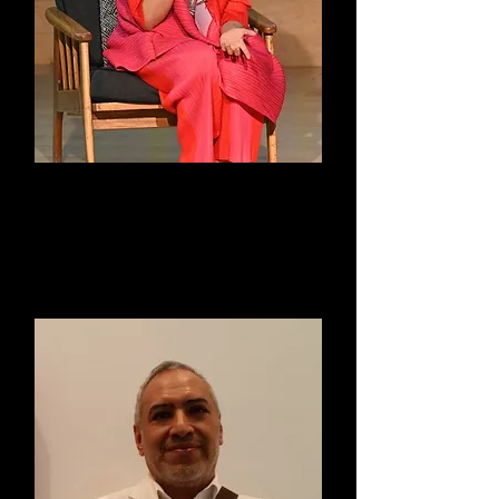
Marq. María
Bustamante Harfush
Presidenta