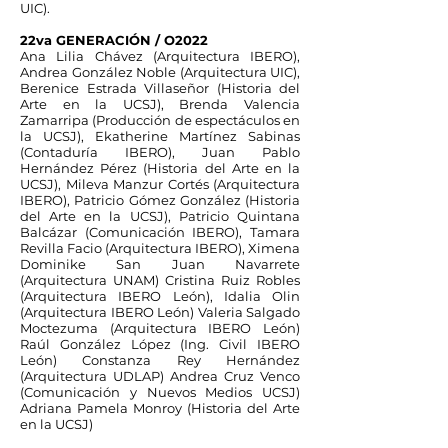
UIC).
22va GENERACIÓN / O2022
Ana Lilia Chávez (Arquitectura IBERO),
Andrea González Noble (Arquitectura UIC),
Berenice Estrada Villaseñor (Historia del
Arte en la UCSJ), Brenda Valencia
Zamarripa (Producción de espectáculos en
la UCSJ), Ekatherine Martínez Sabinas
(Contaduría IBERO), Juan Pablo
Hernández Pérez (Historia del Arte en la
UCSJ), Mileva Manzur Cortés (Arquitectura
IBERO), Patricio Gómez González (Historia
del Arte en la UCSJ), Patricio Quintana
Balcázar (Comunicación IBERO), Tamara
Revilla Facio (Arquitectura IBERO), Ximena
Dominike San Juan Navarrete
(Arquitectura UNAM) Cristina Ruiz Robles
(Arquitectura IBERO León), Idalia Olin
(Arquitectura IBERO León) Valeria Salgado
Moctezuma (Arquitectura IBERO León)
Raúl González López (Ing. Civil IBERO
León) Constanza Rey Hernández
(Arquitectura UDLAP) Andrea Cruz Venco
(Comunicación y Nuevos Medios UCSJ)
Adriana Pamela Monroy (Historia del Arte
en la UCSJ)