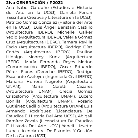
21va GENERACIÓN / P2022
Ana Isabel Garduño (Estudios e Historia
del Arte en la UCSJ), Daniela Ferrari
(Escritura Creativa y Literatura en la UCSJ),
Patricio Gómez González (Historia del Arte
en la UCSJ), Luis Ángel Beristain Castillo
(Arquitectura IBERO), Michelle Galker
Yedid (Arquitectura IBERO), Valeria Gómez
Cruz (Arquitectura IBERO), Tamara Revilla
Facio (Arquitectura IBERO), Rodrigo Díaz
Cortés (Arquitectura IBERO), Paulina
Hidalgo Monroy Kunz (Arquitectura
IBERO), María Fernanda Reyes Merino
(Comunicación IBERO), Óscar Eduardo
Pérez Flores (Derecho IBERO), Rodrigo
Escalante Aveleyra (Ingeniería Civil IBERO)
Mariana Herrera Negrete (Arquitectura
UNAM), María Goretti Cazares
(Arquitectura UNAM), Grecia Gómez
Crisóstomo (Arquitectura UNAM), Lucero
Bonilla (Arquitectura UNAM), Rosario
Gutiérrez Cedillo (Arquitectura UNAM) Luis
Armando Rodríguez (Licenciatura De
Estudios E Historia Del Arte UCSJ), Abigail
Ramírez Zavala (Licenciatura De Estudios
E Historia Del Arte UCSJ) Yaneli Lizvette
Luna (Licenciatura De Estudios Y Gestión
De La Cultura UCSJ)