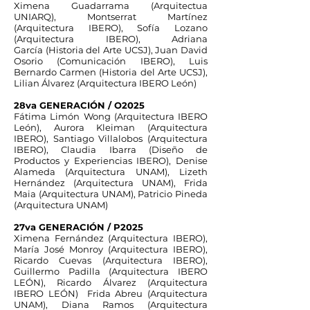
Ximena Guadarrama (Arquitectua
UNIARQ), Montserrat Martínez
(Arquitectura IBERO), Sofía Lozano
(Arquitectura IBERO), Adriana
García
(Historia del Arte UCSJ), Juan David
Osorio (Comunicación IBERO), Luis
Bernardo Carmen (Historia del Arte UCSJ),
Lilian Álvarez (Arquitectura IBERO León)
28va GENERACIÓN / O2025
Fátima Limón Wong (Arquitectura IBERO
León), Aurora Kleiman (Arquitectura
IBERO), Santiago Villalobos (Arquitectura
IBERO), Claudia Ibarra (Diseño de
Productos y Experiencias IBERO), Denise
Alameda (Arquitectura UNAM), Lizeth
Hernández (Arquitectura UNAM), Frida
Maia (Arquitectura UNAM), Patricio Pineda
(Arquitectura UNAM)
27va GENERACIÓN / P2025
Ximena Fernández (Arquitectura IBERO),
María José Monroy (Arquitectura IBERO),
Ricardo Cuevas (Arquitectura IBERO),
Guillermo Padilla (Arquitectura IBERO
LEÓN), Ricardo Álvarez (Arquitectura
IBERO LEÓN) Frida Abreu (Arquitectura
UNAM), Diana Ramos (Arquitectura