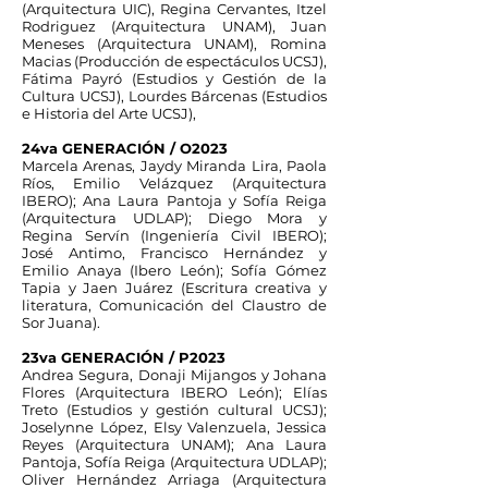
(Arquitectura UIC), Regina Cervantes, Itzel
Rodriguez (Arquitectura UNAM), Juan
Meneses (Arquitectura UNAM), Romina
Macias (Producción de espectáculos UCSJ),
Fátima Payró (Estudios y Gestión de la
Cultura UCSJ), Lourdes Bárcenas (Estudios
e Historia del Arte UCSJ),
24va GENERACIÓN / O2023
Marcela Arenas, Jaydy Miranda Lira, Paola
Ríos, Emilio Velázquez (Arquitectura
IBERO); Ana Laura Pantoja y Sofía Reiga
(Arquitectura UDLAP); Diego Mora y
Regina Servín (Ingeniería Civil IBERO);
José Antimo, Francisco Hernández y
Emilio Anaya (Ibero León); Sofía Gómez
Tapia y Jaen Juárez (Escritura creativa y
literatura, Comunicación del Claustro de
Sor Juana).
23va GENERACIÓN / P2023
Andrea Segura, Donaji Mijangos y Johana
Flores (Arquitectura IBERO León); Elías
Treto (Estudios y gestión cultural UCSJ);
Joselynne López, Elsy Valenzuela, Jessica
Reyes (Arquitectura UNAM); Ana Laura
Pantoja, Sofía Reiga (Arquitectura UDLAP);
Oliver Hernández Arriaga (Arquitectura