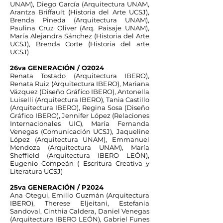
UNAM), Diego García (Arquitectura UNAM,
Arantza Briffault (Historia del Arte UCSJ),
Brenda Pineda (Arquitectura UNAM),
Paulina Cruz Oliver (Arq. Paisaje UNAM),
María Alejandra Sánchez (Historia del Arte
UCSJ), Brenda Corte (Historia del arte
UCSJ)
26va GENERACIÓN / O2024
Renata Tostado (Arquitectura IBERO),
Renata Ruiz (Arquitectura IBERO), Mariana
Vázquez (Diseño Gráfico IBERO), Antonella
Luiselli (Arquitectura IBERO), Tania Castillo
(Arquitectura IBERO), Regina Sosa (Diseño
Gráfico IBERO), Jennifer López (Relaciones
Internacionales UIC), María Fernanda
Venegas (Comunicación UCSJ), Jaqueline
López (Arquitectura UNAM), Emmanuel
Mendoza (Arquitectura UNAM), María
Sheffield (Arquitectura IBERO LEÓN),
Eugenio Compeán ( Escritura Creativa y
Literatura UCSJ)
25va GENERACIÓN / P2024
Ana Otegui, Emilio Guzmán (Arquitectura
IBERO), Therese Eljeitani, Estefania
Sandoval, Cinthia Caldera, Daniel Venegas
(Arquitectura IBERO LEÓN), Gabriel Funes