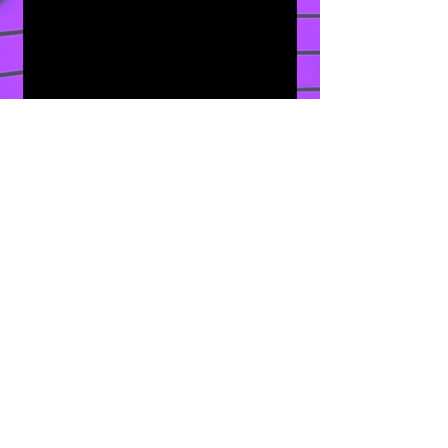
04
concurs
os
05
cursos
© FUNDARQMX 2026