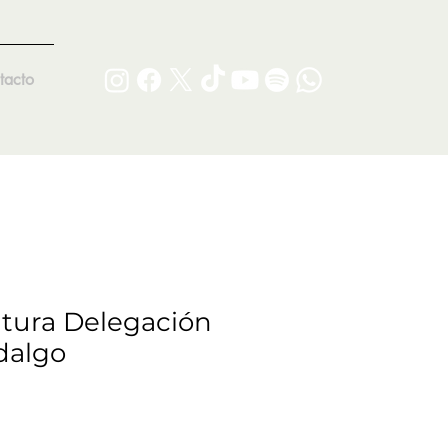
tacto
tura Delegación
dalgo
io