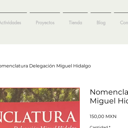
Actividades
Proyectos
Tienda
Blog
Con
menclatura Delegación Miguel Hidalgo
Nomencla
Miguel Hi
Prec
150,00 MXN
Cantidad
*