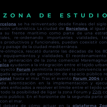
Z O N A D E E S T U D I 
rcelona
se ha reinventado desde finales del siglo
ción urbanística. La ciudad de
Barcelona
, al igua
 a su frente marítimo como parte de una estrat
riales, re-ordenando importantes vialidades, 
s productivos y funcionales, puedan coexistir con
o y paisaje de la ciudad mediterránea.
re-olímpica, rescató durante las décadas de los 8
o equipamientos y vialidades. El reordenamiento 
a
, la generación de la zona comercial Maremagnu
mpica
ayudaron a la integración entre el tejido urban
 proyecto
Forum
permitiría resolver la convivencia 
sgada apuesta de generación de espacio público re
gonal
hasta el mar. Tras el evento
Forum 2004
y c
ada ralentización en la implementación y ejecu
ales enfocados a resolver el límite entre el tejido u
 todo la posibilidad de ligar la zona Forum y
22@
co
acio público. En el horizonte de la segunda parte d
con el mar.
el debate de cómo actuar en la
plataforma Zo