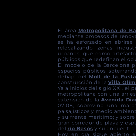
El área
Metropolitana de Ba
mediante procesos de renova
se ha esforzado en abrirse
relocalizando zonas indust
urbanos, que como artefacto
públicos que redefinan el oci
El modelo de la Barcelona p
espacios públicos soterrand
debajo del
Moll de la Fust
construcción de la
Villa Olí
Ya a inicios del siglo XXI, el
metropolitana con una arrie
extensión de la
Avenida Dia
07-08, sobrevino una marc
paisajísticos y medio ambient
y su frente marítimo; y sobre
gran corredor de playa y esp
del
río Besós
y su encuentro 
Hoy en día sigue abierto 