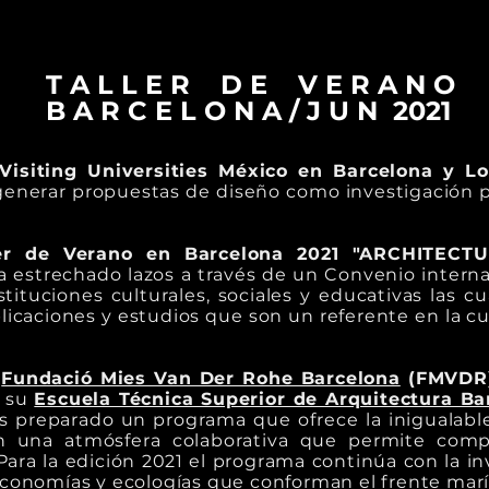
T A L L E R D E V E R A N O
B A R C E L O N A / J U N 2021
Visiting Universities México en Barcelona y L
generar propuestas de diseño como investigación p
ler de Verano en Barcelona 2021 "ARCHITE
a estrechado lazos a través de un Convenio inter
tituciones culturales, sociales y educativas las c
icaciones y estudios que son un referente en la cu
a
Fundació Mies Van Der Rohe Barcelona
(FMVDR
e su
Escuela Técnica Superior de Arquitectura Ba
s preparado un programa que ofrece la inigualabl
n una atmósfera colaborativa que permite compa
Para la edición 2021 el programa continúa con la inv
 economías y ecologías que conforman el frente mar