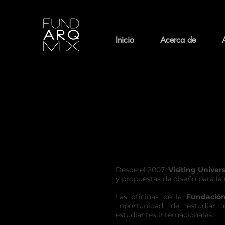
Inicio
Acerca de
Desde el 2007,
Visiting Univer
y propuestas de diseño para la 
Las oficinas de la
Fundación
oportunidad de estudiar en 
estudiantes internacionales.