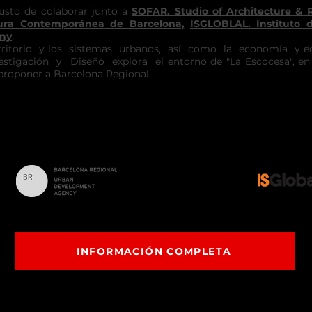
usto de colaborar junto a
SOFAR. Studio of Architecture & 
tura
Contemporánea
de Barcelona,
ISGLOBLAL. Instituto 
eny
.
ritorio y los sistemas urbanos, así como la economía y eco
estigación y Diseño explora el entorno de "La Escocesa", en 
 proponer a Barcelona Regional.
INFORMACIÓN COMPLETA