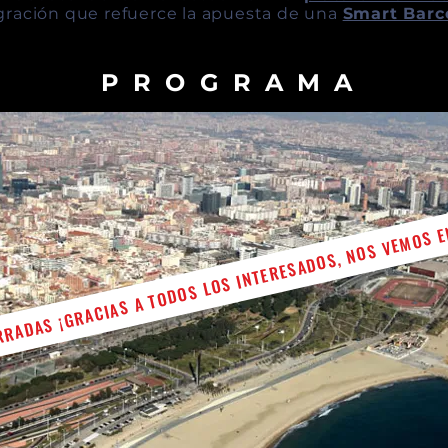
gración que refuerce la apuesta de una
Smart Barc
P R O G R A M A
RRADAS ¡GRACIAS A TODOS LOS INTERESADOS, NOS VEMOS E