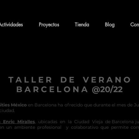
Actividades
Proyectos
Tienda
Blog
Con
T A L L E R D E V E R A N O
B A R C E L O N A @20/22
sities México
en Barcelona ha ofrecido que durante el mes de Ju
ciudad.
 Enric Miralles
, ubicadas en la Ciudad Vieja de Barcelona ju
un ambiente profesional y colaborativo que permite compa