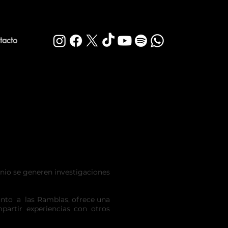
tacto
nio se generen investigaciones
nto a las Ramblas, ofrece una
rtir experiencias con otros