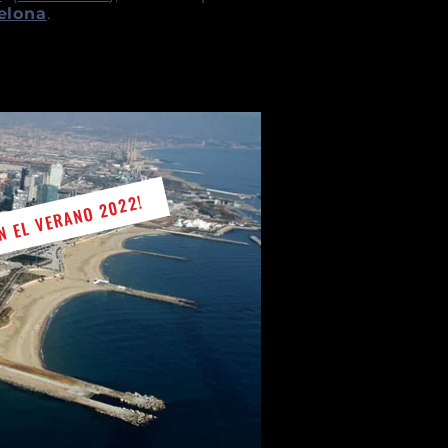
elona
.
N EL VERANO 2022!