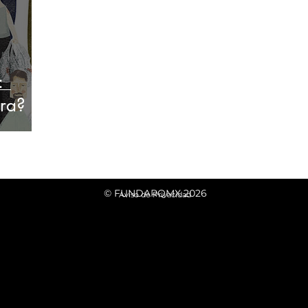
:
ra?
© FUNDARQMX 2026
​ Aviso de Privacidad