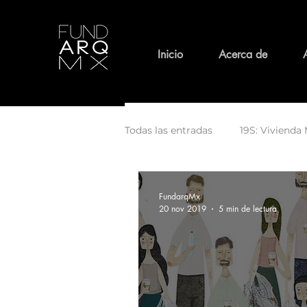
Inicio
Acerca de
Todas las entradas
19S: Vivienda 
Medio Ambiente
Patrimoni
FundarqMx
20 nov 2019
5 min de lectura
Espiritualidad y Arquitectura