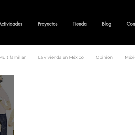
Actividades
Proyectos
Tienda
Blog
Con
Multifamiliar
La vivienda en México
Opinión
Méxi
o y conservación
Personajes y su legado
Tema Funda
Equidad