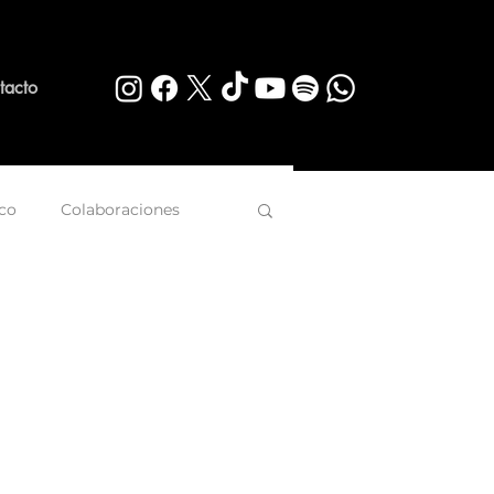
tacto
co
Colaboraciones
rq
Calles con Historia