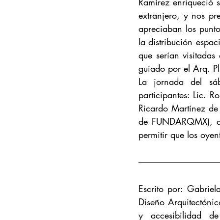
Ramírez enriqueció 
extranjero, y nos pr
apreciaban los punto
la distribución espac
que serían visitada
guiado por el Arq. P
La jornada del sá
participantes: Lic. R
Ricardo Martínez de 
de FUNDARQMX), qui
permitir que los oye
Escrito por: Gabrie
Diseño Arquitectónico
y accesibilidad de