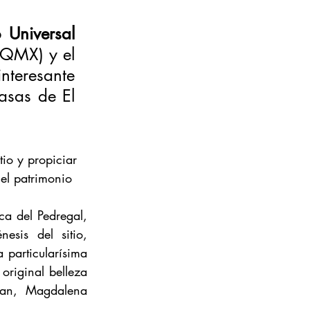
 Universal 
 (FUNDARQMX) y el 
teresante 
asas de El 
tio y propiciar 
 el patrimonio 
a del Pedregal, 
sis del sitio, 
 particularísima 
riginal belleza 
pan, Magdalena 