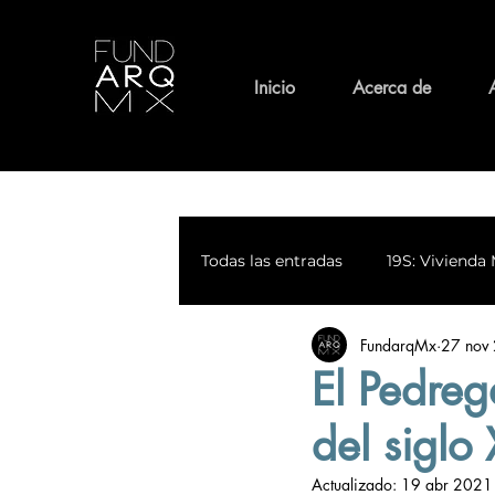
Inicio
Acerca de
Todas las entradas
19S: Vivienda 
FundarqMx
27 nov
Medio Ambiente
Patrimoni
El Pedreg
del siglo
Calles con Historia
Espiritu
Actualizado:
19 abr 2021