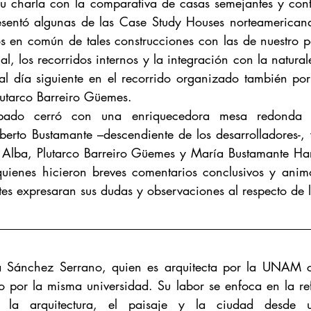
su charla con la comparativa de casas semejantes y con
esentó algunas de las Case Study Houses norteamericana
s en común de tales construcciones con las de nuestro pa
ial, los recorridos internos y la integración con la natural
s al día siguiente en el recorrido organizado también 
lutarco Barreiro Güemes.
bado cerró con una enriquecedora mesa redonda 
oberto Bustamante –descendiente de los desarrolladores-, y
Alba, Plutarco Barreiro Güemes y María Bustamante Harf
enes hicieron breves comentarios conclusivos y anim
ntes expresaran sus dudas y observaciones al respecto de 
la Sánchez Serrano, quien es arquitecta por la UNAM c
 por la misma universidad. Su labor se enfoca en la refl
 la arquitectura, el paisaje y la ciudad desde un