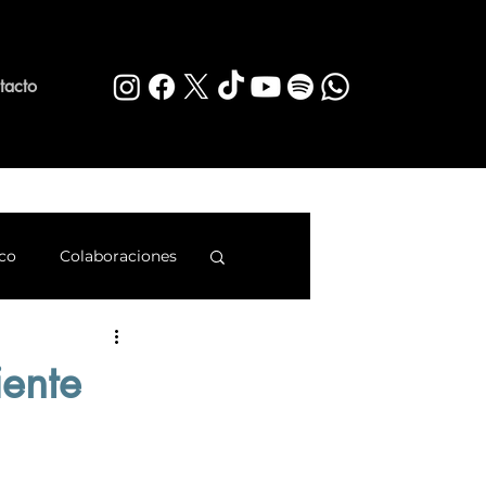
tacto
co
Colaboraciones
rq
iente