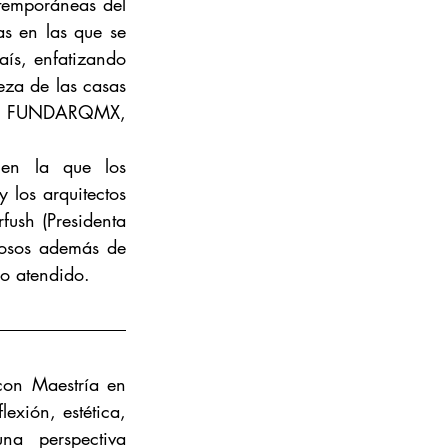
temporáneas del 
s en las que se 
ís, enfatizando 
eza de las casas 
por FUNDARQMX, 
en la que los 
 los arquitectos 
ush (Presidenta 
osos además de 
lo atendido.
on Maestría en 
exión, estética, 
a perspectiva 