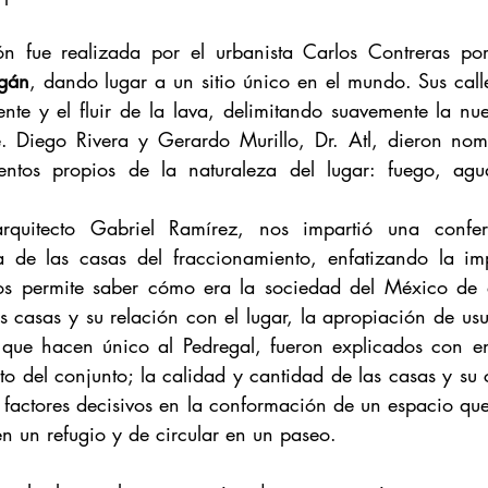
ión fue realizada por el urbanista Carlos Contreras por
agán
, dando lugar a un sitio único en el mundo. Sus calle
ente y el fluir de la lava, delimitando suavemente la nue
te. Diego Rivera y Gerardo Murillo, Dr. Atl, dieron nomb
ntos propios de la naturaleza del lugar: fuego, agua,
rquitecto Gabriel Ramírez, nos impartió una confer
a de las casas del fraccionamiento, enfatizando la imp
os permite saber cómo era la sociedad del México de e
 casas y su relación con el lugar, la apropiación de usua
que hacen único al Pedregal, fueron explicados con ent
to del conjunto; la calidad y cantidad de las casas y su
 factores decisivos en la conformación de un espacio que 
en un refugio y de circular en un paseo.