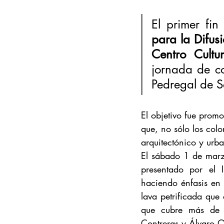
El primer f
para la Difus
Centro Cultu
jornada de con
Pedregal de S
El objetivo fue promo
que, no sólo los colo
arquitectónico y urb
El sábado 1 de marzo
presentado por el I
haciendo énfasis en l
lava petrificada que
que cubre más de 8
Contreras y Álvaro 