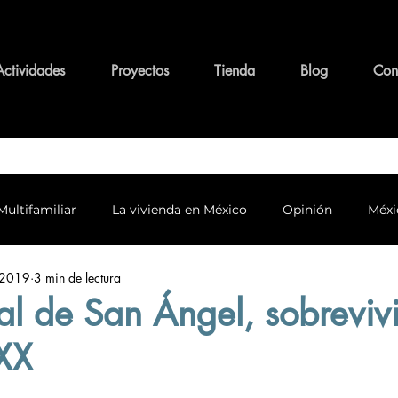
Actividades
Proyectos
Tienda
Blog
Con
Multifamiliar
La vivienda en México
Opinión
Méxi
 2019
3 min de lectura
o y conservación
Personajes y su legado
Tema Funda
al de San Ángel, sobreviv
 XX
alidad y Arquitectura
Equidad