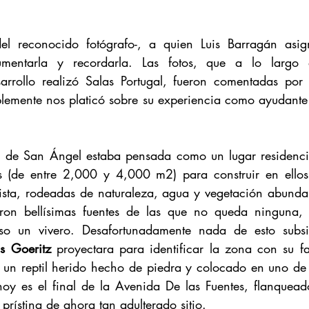
 del reconocido fotógrafo-, a quien Luis Barragán asig
mentarla y recordarla. Las fotos, que a lo largo d
arrollo realizó Salas Portugal, fueron comentadas por 
lemente nos platicó sobre su experiencia como ayudante
l de San Ángel estaba pensada como un lugar residencia
 (de entre 2,000 y 4,000 m2) para construir en ellos c
sta, rodeadas de naturaleza, agua y vegetación abundan
ron bellísimas fuentes de las que no queda ninguna, r
uso un vivero. Desafortunadamente nada de esto subsi
s Goeritz
 proyectara para identificar la zona con su fa
, un reptil herido hecho de piedra y colocado en uno de 
hoy es el final de la Avenida De las Fuentes, flanqueado 
prístina de ahora tan adulterado sitio.