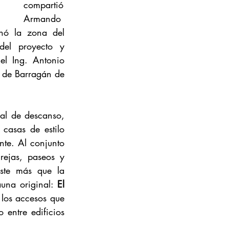
compartió 
Armando 
nó la zona del 
el proyecto y 
el Ing. Antonio 
 de Barragán de 
l de descanso, 
asas de estilo 
te. Al conjunto 
ejas, paseos y 
ste más que la 
una original: 
El 
los accesos que 
entre edificios 