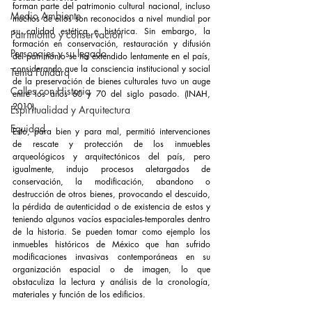
forman parte del patrimonio cultural nacional, incluso 
Medio Ambiente
muchos de ellos son reconocidos a nivel mundial por 
su calidad estética e histórica. Sin embargo, la 
Patrimonio y conservación
formación en conservación, restauración y difusión 
Personajes y su legado
del patrimonio se ha extendido lentamente en el país, 
considerando que la consciencia institucional y social 
Tema Fundarq
de la preservación de bienes culturales tuvo un auge 
Calles con Historia
entre los años 60 y 70 del siglo pasado. (INAH, 
2010)
Espiritualidad y Arquitectura
Equidad
Esto, para bien y para mal, permitió intervenciones 
de rescate y protección de los inmuebles 
arqueológicos y arquitectónicos del país, pero 
igualmente, indujo procesos aletargados de 
conservación, la modificación, abandono o 
destrucción de otros bienes, provocando el descuido, 
la pérdida de autenticidad o de existencia de estos y 
teniendo algunos vacíos espaciales-temporales dentro 
de la historia. Se pueden tomar como ejemplo los 
inmuebles históricos de México que han sufrido 
modificaciones invasivas contemporáneas en su 
organización espacial o de imagen, lo que 
obstaculiza la lectura y análisis de la cronología, 
materiales y función de los edificios.