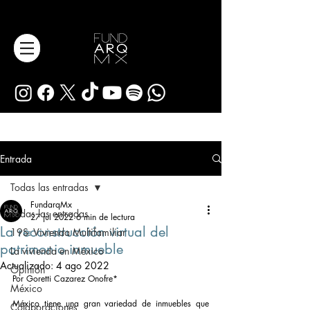
Entrada
Todas las entradas
FundarqMx
Todas las entradas
27 jul 2022
6 min de lectura
La reconstrucción virtual del
19S: Vivienda Multifamiliar
patrimonio inmueble
La vivienda en México
Actualizado:
4 ago 2022
Opinión
Por Goretti Cazarez Onofre* 
México
México tiene una gran variedad de inmuebles que 
Colaboraciones