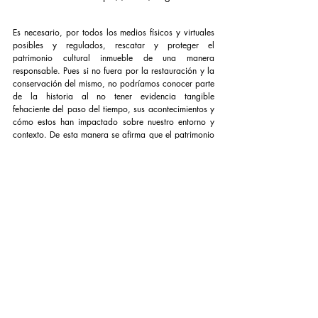
Es necesario, por todos los medios físicos y virtuales 
posibles y regulados, rescatar y proteger el 
patrimonio cultural inmueble de una manera 
responsable. Pues si no fuera por la restauración y la 
conservación del mismo, no podríamos conocer parte 
de la historia al no tener evidencia tangible 
fehaciente del paso del tiempo, sus acontecimientos y 
cómo estos han impactado sobre nuestro entorno y 
contexto. De esta manera se afirma que el patrimonio 
inmueble no es solo una colección de bienes, sino 
paralelamente es un conjunto de herramientas 
antiguas que nos sirven para ser conscientes de lo 
que consolidó la historia contemporánea.
La difusión del patrimonio inmueble permite que este 
mismo forme parte del prólogo del futuro al transmitir 
el origen y la evolución de un edificio o sitio, así 
como se puede identificar el vínculo de la 
arquitectura con las formas de organización de las 
sociedades. Esto ayuda en el presente y futuro al 
entendimiento de la identidad de una sociedad y de 
la importancia del entorno urbano-arquitectónico 
como testigo o protagonista de la historia de las 