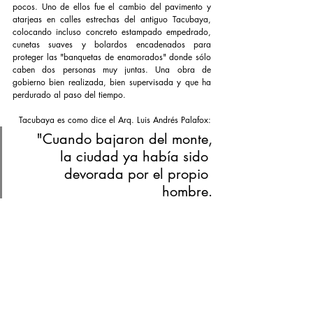
pocos. Uno de ellos fue el cambio del pavimento y 
atarjeas en calles estrechas del antiguo Tacubaya, 
colocando incluso concreto estampado empedrado, 
cunetas suaves y bolardos encadenados para 
proteger las "banquetas de enamorados" donde sólo 
caben dos personas muy juntas. Una obra de 
gobierno bien realizada, bien supervisada y que ha 
perdurado al paso del tiempo.
Tacubaya es como dice el Arq. Luis Andrés Palafox:
"Cuando bajaron del monte,
la ciudad ya había sido 
devorada por el propio 
hombre.
Sólo escucharon un murmullo,
y le pusieron por nombre
Tacubaya."
Escrito por: María Bustamante Harfush, quien es 
arquitecta por la Universidad Iberoamericana, 