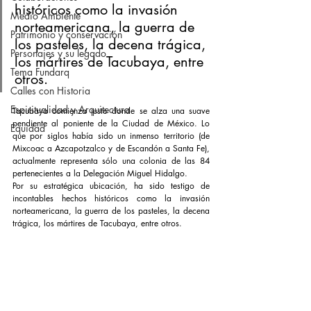
históricos como la invasión 
Medio Ambiente
norteamericana, la guerra de 
Patrimonio y conservación
los pasteles, la decena trágica, 
Personajes y su legado
los mártires de Tacubaya, entre 
Tema Fundarq
otros.
Calles con Historia
Espiritualidad y Arquitectura
Tacubaya comienza justo donde se alza una suave 
pendiente al poniente de la Ciudad de México. Lo 
Equidad
que por siglos había sido un inmenso territorio (de 
Mixcoac a Azcapotzalco y de Escandón a Santa Fe), 
actualmente representa sólo una colonia de las 84 
pertenecientes a la Delegación Miguel Hidalgo.
Por su estratégica ubicación, ha sido testigo de 
incontables hechos históricos como la invasión 
norteamericana, la guerra de los pasteles, la decena 
trágica, los mártires de Tacubaya, entre otros.