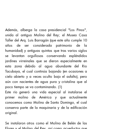
Además, alberga la casa presidencial "Los Pinos", 
unida al antiguo Molino del Rey; el Museo Casa 
Taller del Arq. Luis Barragán (que este año cumple 10 
años de ser considerada patrimonio de la 
humanidad) y antiguas quintas que tras varios siglos 
se levantan orgullosas conservando espléndidos 
jardines virreinales que se dieron especialmente en 
esta zona debido al agua abundante del Rio 
Tacubaya, el cual continúa bajando (en ocasiones a 
cielo abierto y a veces oculto bajo el asfalto), pero 
aún con nacientes de agua pura y cristalina que al 
poco tiempo se va contaminando. (1)
Este río generó una vida especial al instalarse el 
primer molino de América y que actualmente 
conocemos como Molino de Santo Domingo, el cual 
conserva parte de la maquinaria y de la edificación 
original.
Se instalaron otros como el Molino de Belén de las 
Flores y el Molino del Rey, así como acueductos que 