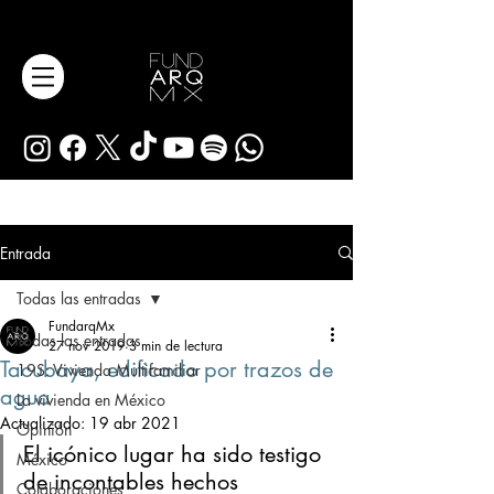
Entrada
Todas las entradas
FundarqMx
Todas las entradas
27 nov 2019
3 min de lectura
Tacubaya, edificado por trazos de
19S: Vivienda Multifamiliar
agua
La vivienda en México
Actualizado:
19 abr 2021
Opinión
El icónico lugar ha sido testigo 
México
de incontables hechos 
Colaboraciones