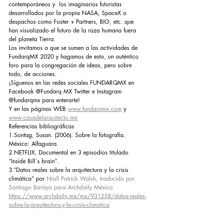
contemporáneos y  los imaginarios futuristas 
desarrollados por la propia NASA, SpaceX o 
despachos como Foster + Partners, BIG, etc. que 
han visualizado el futuro de la raza humana fuera 
del planeta Tierra.
Los invitamos a que se sumen a las actividades de 
FundarqMX 2020 y hagamos de esto, un auténtico 
foro para la congregación de ideas, pero sobre 
todo, de acciones.
¡Síguenos en las redes sociales FUNDARQMX en 
Facebook @Fundarq MX Twitter e Instagram 
@fundarqmx para enterarte!
Y en las páginas WEB 
www.fundarqmx.com
 y 
www.casadelarquitecto.mx
Referencias bibliográficas
1.Sontag, Susan. (2006). Sobre la fotografía. 
México: Alfaguara.
2.NETFLIX, Documental en 3 episodios titulado 
“Inside Bill´s brain”.
3.”Datos reales sobre la arquitectura y la crisis 
climática” por 
Niall Patrick Walsh, traducido por 
Santiago Baraya para Archdaily México
https://www.archdaily.mx/mx/931258/datos-reales-
sobre-la-arquitectura-y-la-crisis-climatica