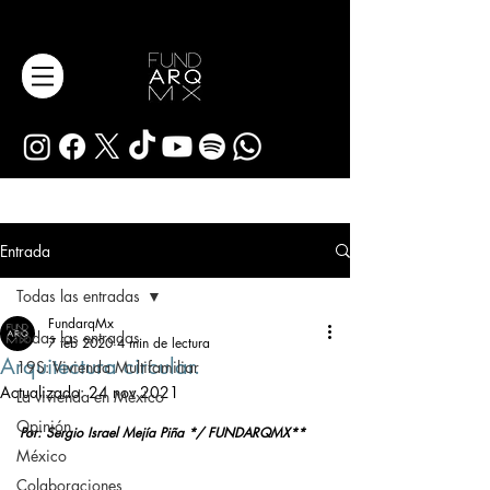
Entrada
Todas las entradas
FundarqMx
Todas las entradas
7 feb 2020
4 min de lectura
Arquitectura circular.
19S: Vivienda Multifamiliar
Actualizado:
24 nov 2021
La vivienda en México
Opinión
Por: Sergio Israel Mejía Piña */ FUNDARQMX**
México
Colaboraciones