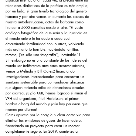
Espacial Internacional, cada vez la brecha entre las 
relaciones dialécticas de lo patético es más amplia, 
por un lado, el gran triunfo tecnológico del género 
humano y por otro vemos en aumento las causas de 
nuestra autodestrucción, actos de barbarie como 
tirotear a 5000 camellos desde el aire. “El vasto 
catálogo fotográfico de la miseria y la injusticia en 
el mundo entero le ha dado a cada cual 
determinada familiaridad con lo atroz, volviendo 
más ordinario lo horrible, haciéndolo familiar, 
remoto, (“es sólo una fotografía”), inevitable.”1
Sin embargo no es una constante de los líderes del 
mundo ser indiferentes ante estos acontecimientos, 
vemos a Melinda y Bill Gates2 financiando 
investigaciones internacionales para encontrar un 
sanitario sustentable para comunidades africanas 
que siguen teniendo miles de defunciones anuales 
por diarrea, ¡Siglo XXI!, hemos logrado eliminar el 
VPH del organismo, Neil Harbisson, el primer 
hombre cíborg del mundo y ¡aún hay personas que 
mueren por diarrea! 
Gates apuesta por la energía nuclear como vía para 
eliminar las emisiones de gases de invernadero, 
financiando un proyecto para crear un reactor 
completamente seguro. En 2019, comienza a 