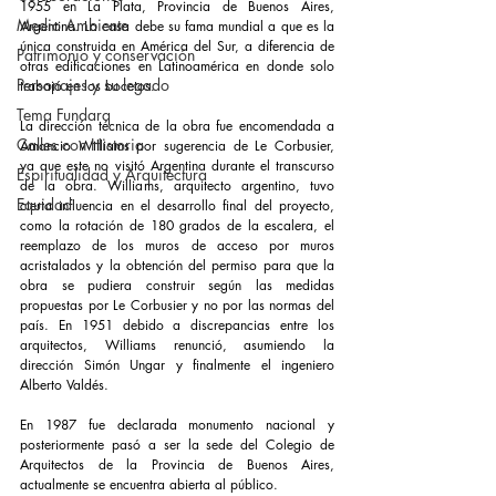
1955 en 
La Plata, Provincia de Buenos Aires
, 
Medio Ambiente
Argentina. La casa debe su fama mundial a que es la 
única construida en América del Sur, a diferencia de 
Patrimonio y conservación
otras edificaciones en Latinoamérica en donde solo 
Personajes y su legado
trabajó en los bocetos.
Tema Fundarq
La dirección técnica de la obra fue encomendada a 
Calles con Historia
Amancio Williams por sugerencia de Le Corbusier, 
ya que este no visitó Argentina durante el transcurso 
Espiritualidad y Arquitectura
de la obra. Williams, arquitecto argentino, tuvo 
Equidad
cierta influencia en el desarrollo final del proyecto, 
como la rotación de 180 grados de la escalera, el 
reemplazo de los muros de acceso por muros 
acristalados y la obtención del permiso para que la 
obra se pudiera construir según las medidas 
propuestas por Le Corbusier y no por las normas del 
país. En 1951 debido a discrepancias entre los 
arquitectos, Williams renunció, asumiendo la 
dirección Simón Ungar y finalmente el ingeniero 
Alberto Valdés.
En 1987 fue declarada monumento nacional y 
posteriormente pasó a ser la sede del Colegio de 
Arquitectos de la Provincia de Buenos Aires, 
actualmente se encuentra abierta al público.