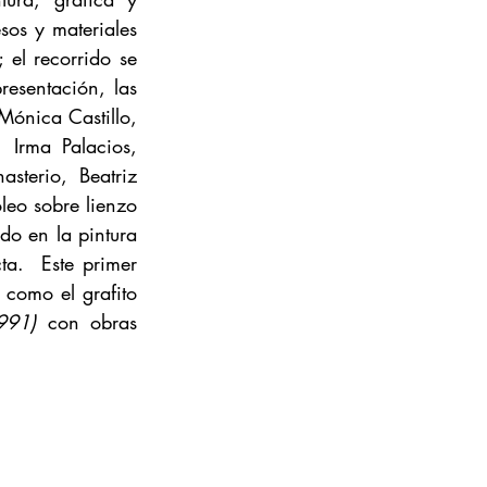
os y materiales 
el recorrido se 
resentación, las 
Mónica Castillo, 
Irma Palacios, 
terio, Beatriz 
Zamora, Carla Rippey o Arnold Belkin, este último abre la exposición con el óleo sobre lienzo 
do en la pintura 
a.  Este primer 
como el grafito 
991)
 con obras 