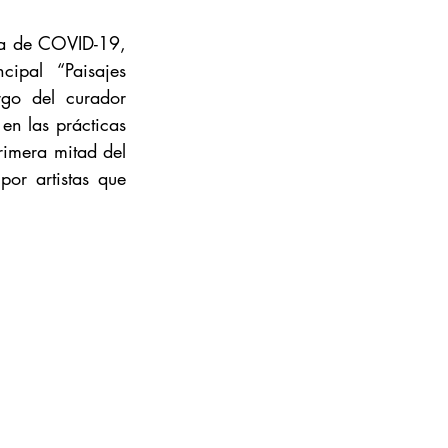
ia de COVID-19, 
ipal “Paisajes 
o del curador 
 las prácticas  
rimera mitad del 
or artistas que 