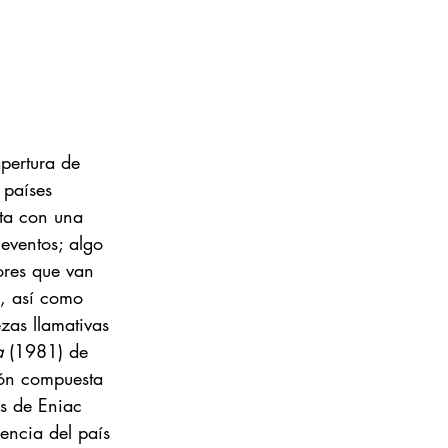
pertura de 
 países 
ta con una 
 eventos; algo 
tores que van 
, así como 
zas llamativas 
a 
(1981) de 
ión compuesta 
s de Eniac 
encia del país 