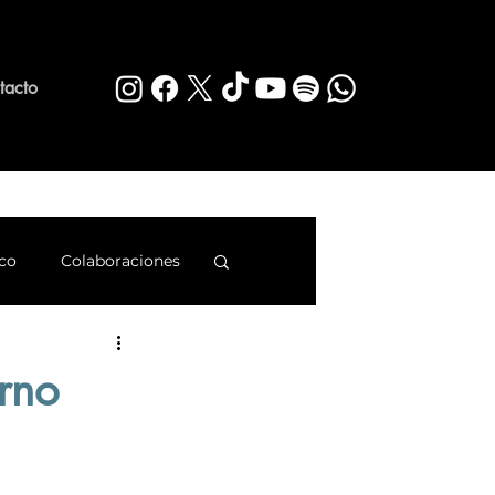
tacto
co
Colaboraciones
rq
rno