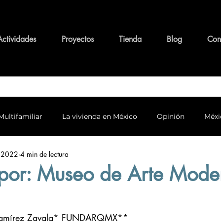
Actividades
Proyectos
Tienda
Blog
Con
Multifamiliar
La vivienda en México
Opinión
Méxi
 2022
4 min de lectura
o y conservación
Personajes y su legado
Tema Funda
a por: Museo de Arte Mode
alidad y Arquitectura
Equidad
l Ramírez Zavala* FUNDARQMX** 