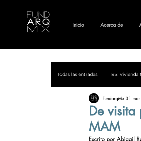
Inicio
Acerca de
Todas las entradas
19S: Vivienda 
FundarqMx
31 mar
Medio Ambiente
Patrimoni
De visit
MAM
Calles con Historia
Espiritu
Escrito por Abigai