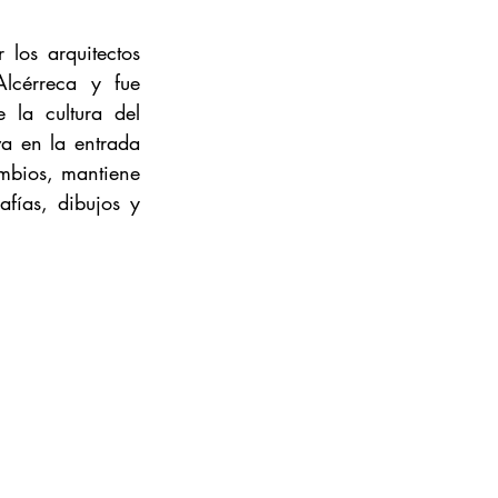
os arquitectos 
cérreca y fue 
la cultura del 
 en la entrada 
mbios, mantiene 
fías, dibujos y 