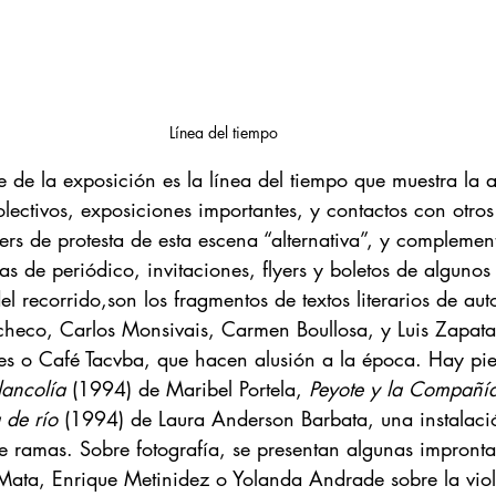
Línea del tiempo 
 de la exposición es la línea del tiempo que muestra la a
colectivos, exposiciones importantes, y contactos con otros
s de protesta de esta escena “alternativa”, y complemen
ias de periódico, invitaciones, flyers y boletos de algunos
del recorrido,son los fragmentos de textos literarios de au
checo, Carlos Monsivais, Carmen Boullosa, y Luis Zapata
s o Café Tacvba, que hacen alusión a la época. Hay pie
ancolía 
(1994) de Maribel Portela, 
Peyote y la Compañí
a de río
 (1994) de Laura Anderson Barbata, una instalac
e ramas. Sobre fotografía, se presentan algunas impronta
Mata, Enrique Metinidez o Yolanda Andrade sobre la viol