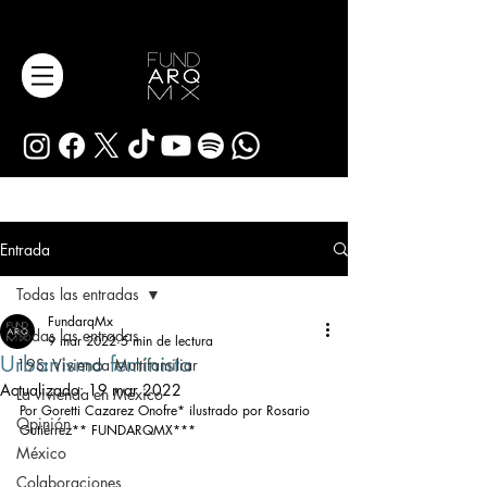
Entrada
Todas las entradas
FundarqMx
Todas las entradas
9 mar 2022
5 min de lectura
Urbanismo feminista
19S: Vivienda Multifamiliar
Actualizado:
19 mar 2022
La vivienda en México
Por Goretti Cazarez Onofre* ilustrado por Rosario 
Opinión
Gutiérrez** FUNDARQMX*** 
México
Colaboraciones