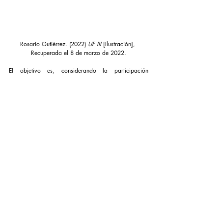
Rosario Gutiérrez. (2022) 
UF III 
[Ilustración], 
Recuperada el 8 de marzo de 2022.
El objetivo es, considerando la participación 
femenina en el conocer y hacer, generar múltiples 
soluciones particulares para la transformación de las 
ciudades, y que éstas se vuelvan espacios seguros, 
equitativos y funcionales para las mujeres, 
legitimando también lo femenino como unidad de 
medida, conocimientos, percepciones y 
experiencias. 
Referencias:
Col·lectiu Punt 6. (2019). Urbanismo feminista. Por 
una transformación radical de los espacios de vida. 
Virus Editorial. 
https://n9.cl/b08ar
Ducci, María Elena. (2012). Conceptos básicos de 
urbanismo. México: Trillas, 2012. 
https://n9.cl/qbqhw