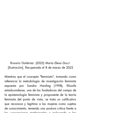
Rosario Gutiérrez. (2022) 
María Elena Ducci
[Ilustración], Recuperada el 8 de marzo de 2022
Mientras que el concepto "feminista", tomando como 
referencia la metodología de investigación feminista 
expuesta por Sandra Harding (1998), filósofa 
estadounidense, una de las fundadoras del campo de 
la epistemología feminista y proponente de la teoría 
feminista del punto de vista, se trata un calificativo 
que reconoce y legitima a las mujeres como sujetas 
de conocimiento, teniendo una postura crítica frente a 
las concepciones tradicionales e incluyendo a las 