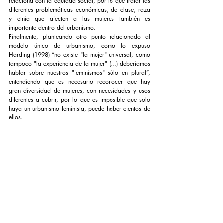
relaciona con la equidad social, por lo que tratar las 
diferentes problemáticas económicas, de clase, raza 
y etnia que afecten a las mujeres también es 
importante dentro del urbanismo.
Finalmente, planteando otro punto relacionado al 
modelo único de urbanismo, como lo expuso 
Harding (1998) “no existe "la mujer" universal, como 
tampoco "la experiencia de la mujer" (...) deberíamos 
hablar sobre nuestros "feminismos" sólo en plural”, 
entendiendo que es necesario reconocer que hay 
gran diversidad de mujeres, con necesidades y usos 
diferentes a cubrir, por lo que es imposible que solo 
haya un urbanismo feminista, puede haber cientos de 
ellos.