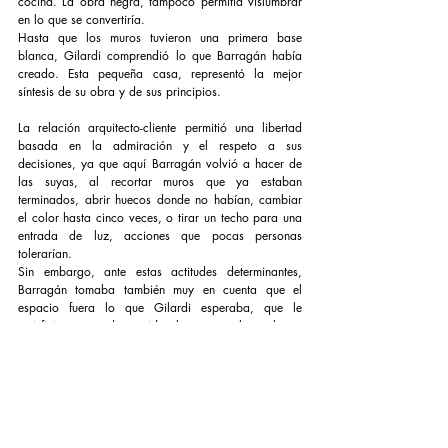
cocina. La obra negra, tampoco permitía vislumbrar 
en lo que se convertiría.
Hasta que los muros tuvieron una primera base 
blanca, Gilardi comprendió lo que Barragán había 
creado. Esta pequeña casa, representó la mejor 
síntesis de su obra y de sus principios.
La relación arquitecto-cliente permitió una libertad 
basada en la admiración y el respeto a sus 
decisiones, ya que aquí Barragán volvió a hacer de 
las suyas, al recortar muros que ya estaban 
terminados, abrir huecos donde no habían, cambiar 
el color hasta cinco veces, o tirar un techo para una 
entrada de luz, acciones que pocas personas 
tolerarían.
Sin embargo, ante estas actitudes determinantes, 
Barragán tomaba también muy en cuenta que el 
espacio fuera lo que Gilardi esperaba, que le 
satisficiera en todo sentido, los muros, los colores. 
No era incertidumbre, inseguridad o duda, lo que lo 
hacía mover una y otra vez los elementos del 
espacio. Era humildad y certeza de estar generando 
un mejor espacio y claro que no cobraba por 
ninguno de estos cambios.