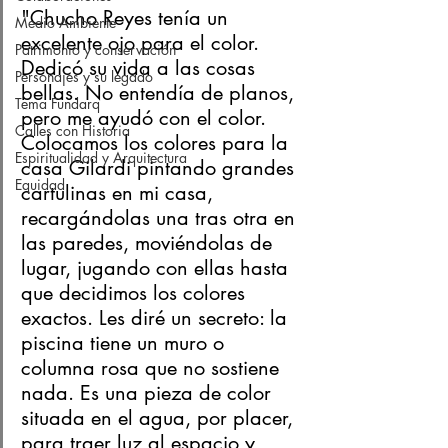
"Chucho Reyes tenía un 
Medio Ambiente
excelente ojo para el color. 
Patrimonio y conservación
Dedicó su vida a las cosas 
Personajes y su legado
bellas. No entendía de planos, 
Tema Fundarq
pero me ayudó con el color. 
Calles con Historia
Colocamos los colores para la 
Espiritualidad y Arquitectura
casa Gilardi pintando grandes 
Equidad
cartulinas en mi casa, 
recargándolas una tras otra en 
las paredes, moviéndolas de 
lugar, jugando con ellas hasta 
que decidimos los colores 
exactos. Les diré un secreto: la 
piscina tiene un muro o 
columna rosa que no sostiene 
nada. Es una pieza de color 
situada en el agua, por placer, 
para traer luz al espacio y 