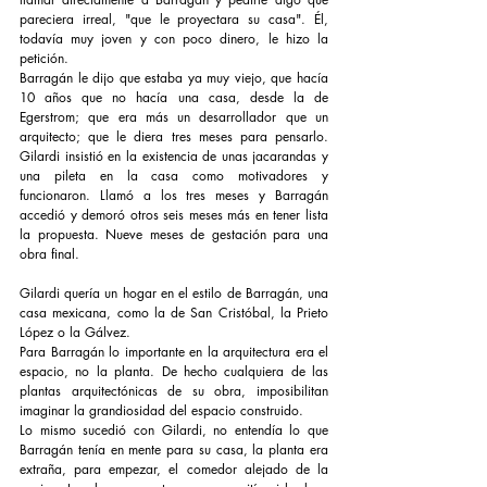
pareciera irreal, "que le proyectara su casa". Él, 
todavía muy joven y con poco dinero, le hizo la 
petición.
Barragán le dijo que estaba ya muy viejo, que hacía 
10 años que no hacía una casa, desde la de 
Egerstrom; que era más un desarrollador que un 
arquitecto; que le diera tres meses para pensarlo. 
Gilardi insistió en la existencia de unas jacarandas y 
una pileta en la casa como motivadores y 
funcionaron. Llamó a los tres meses y Barragán 
accedió y demoró otros seis meses más en tener lista 
la propuesta. Nueve meses de gestación para una 
obra final.
Gilardi quería un hogar en el estilo de Barragán, una 
casa mexicana, como la de San Cristóbal, la Prieto 
López o la Gálvez.
Para Barragán lo importante en la arquitectura era el 
espacio, no la planta. De hecho cualquiera de las 
plantas arquitectónicas de su obra, imposibilitan 
imaginar la grandiosidad del espacio construido.
Lo mismo sucedió con Gilardi, no entendía lo que 
Barragán tenía en mente para su casa, la planta era 
extraña, para empezar, el comedor alejado de la 