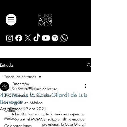
Entrada
Todas las entradas
FundarqMx
Todas las entradas
20 nov 2019
5 min de lectura
40 años de la Casa Gilardi de Luis
19S: Vivienda Multifamiliar
Barragán
La vivienda en México
Actualizado:
19 abr 2021
Opinión
A los 74 años, el arquitecto mexicano expuso su 
México
obra en el MOMA y realizó un último encargo 
profesional: la Casa Gilardi.
Colaboraciones