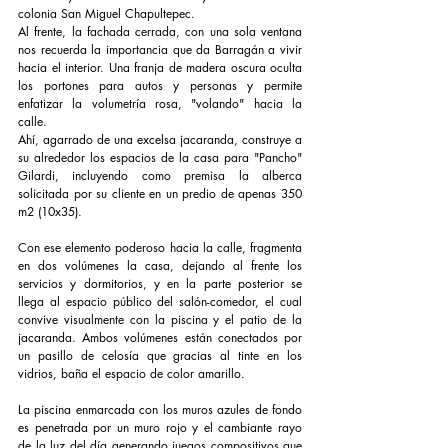
colonia San Miguel Chapultepec.
Al frente, la fachada cerrada, con una sola ventana 
nos recuerda la importancia que da Barragán a vivir 
hacia el interior. Una franja de madera oscura oculta 
los portones para autos y personas y permite 
enfatizar la volumetría rosa, "volando" hacia la 
calle.
Ahí, agarrado de una excelsa jacaranda, construye a 
su alrededor los espacios de la casa para "Pancho" 
Gilardi, incluyendo como premisa la alberca 
solicitada por su cliente en un predio de apenas 350 
m2 (10x35).
Con ese elemento poderoso hacia la calle, fragmenta 
en dos volúmenes la casa, dejando al frente los 
servicios y dormitorios, y en la parte posterior se 
llega al espacio público del salón-comedor, el cual 
convive visualmente con la piscina y el patio de la 
jacaranda. Ambos volúmenes están conectados por 
un pasillo de celosía que gracias al tinte en los 
vidrios, baña el espacio de color amarillo.
La piscina enmarcada con los muros azules de fondo 
es penetrada por un muro rojo y el cambiante rayo 
de la luz del día generando juegos compositivos que 