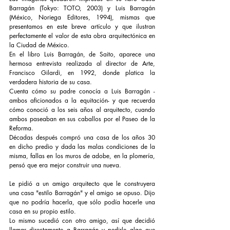
Barragán (Tokyo: TOTO, 2003) y Luis Barragán 
(México, Noriega Editores, 1994), mismas que 
presentamos en este breve artículo y que ilustran 
perfectamente el valor de esta obra arquitectónica en 
la Ciudad de México.
En el libro Luis Barragán, de Saito, aparece una 
hermosa entrevista realizada al director de Arte, 
Francisco Gilardi, en 1992, donde platica la 
verdadera historia de su casa.
Cuenta cómo su padre conocía a Luis Barragán -
ambos aficionados a la equitación- y que recuerda 
cómo conoció a los seis años al arquitecto, cuando 
ambos paseaban en sus caballos por el Paseo de la 
Reforma.
Décadas después compró una casa de los años 30 
en dicho predio y dada las malas condiciones de la 
misma, fallas en los muros de adobe, en la plomería, 
pensó que era mejor construir una nueva.
Le pidió a un amigo arquitecto que le construyera 
una casa "estilo Barragán" y el amigo se opuso. Dijo 
que no podría hacerla, que sólo podía hacerle una 
casa en su propio estilo.
Lo mismo sucedió con otro amigo, así que decidió 
llamar directamente a Barragán y pedirle algo que 